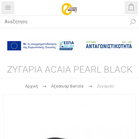
Δωρεάν αποστολή με αγορές άνω
των 40€
ΖΥΓΑΡΙΑ ACAIA PEARL BLACK
Αρχική
Αξεσουάρ Βarista
Ζυγαριές