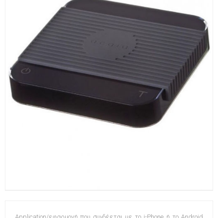
Application/εφαρμογή που συνδέεται με το i-Phone ή το Android