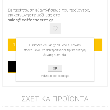
Σε περίπτωση εξαντλήσεως του προϊόντος,
επικοινωνήστε μαζί μας στο
sales@coffeesecret.gr
ΑΓΟΡΑ
Η ιστοσελίδα μας χρησιμοποιεί cookies
προκειμένου να σου προσφέρει την καλύτερη
δυνατή εμπειρία.
ΑΜΕΣΗ ΑΓΟΡΑ
OK
Μάθετε περισσότερα
ΣΧΕΤΙΚΆ ΠΡΟΪΌΝΤΑ