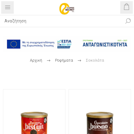
Δωρεάν αποστολή με αγορές άνω
των 40€
Αρχική
Ροφήματα
Σοκολάτα