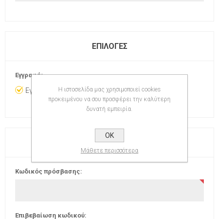
ΕΠΙΛΟΓΈΣ
Εγγραφή:
Η ιστοσελίδα μας χρησιμοποιεί cookies
Εγγραφή στο newsletter
προκειμένου να σου προσφέρει την καλύτερη
δυνατή εμπειρία.
OK
Ο ΚΩΔΙΚΌΣ ΠΡΌΣΒΑΣΗΣ
Μάθετε περισσότερα
Κωδικός πρόσβασης:
Επιβεβαίωση κωδικού: