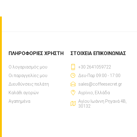
ΠΛΗΡΟΦΟΡΊΕΣ ΧΡΉΣΤΗ
ΣΤΟΙΧΕΊΑ ΕΠΙΚΟΙΝΩΝΊΑΣ
Ο λογαριασμός μου
+30 2641059722
Οι παραγγελίες μου
Δευ-Παρ 09:00 - 17:00
Διευθύνσεις πελάτη
sales@coffeesecret.gr
Καλάθι αγορών
Αγρίνιο, Ελλάδα
Αγαπημένα
Αγίου Ιωάννη Ρηγανά 4Β,
30132