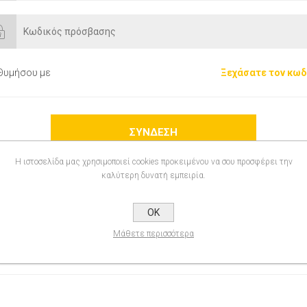
Θυμήσου με
Ξεχάσατε τον κωδ
Η ιστοσελίδα μας χρησιμοποιεί cookies προκειμένου να σου προσφέρει την
καλύτερη δυνατή εμπειρία.
OK
ού στο eshop μας θα έχετε τη δυνατότητα να ψωνίζετε ταχύτερα, να
Μάθετε περισσότερα
των παραγγελιών σας, και να κρατάτε αρχείο των παραγγελιών που έ