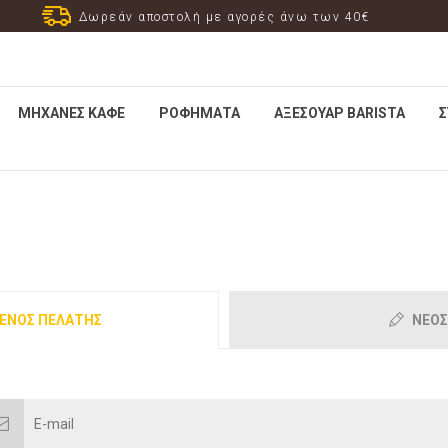
Δωρεάν αποστολή με αγορές άνω των 40€
ΜΗΧΑΝΈΣ ΚΑΦΈ
ΡΟΦΉΜΑΤΑ
ΑΞΕΣΟΥΆΡ ΒARISTA
Σ
ΈΝΟΣ ΠΕΛΆΤΗΣ
ΝΈΟΣ