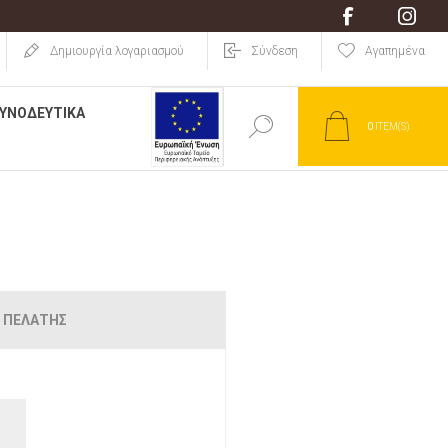
Δημιoυργία λογαριασμού
Σύνδεση
Αγαπημένα
ΥΝΟΔΕΥΤΙΚΆ
0
ITEM(S)
 ΠΕΛΆΤΗΣ