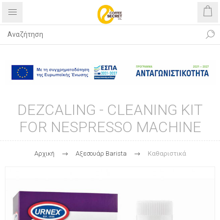
Δωρεάν αποστολή με αγορές άνω
των 40€
DEZCALING - CLEANING KIT
FOR NESPRESSO MACHINE
Αρχική
Αξεσουάρ Βarista
Καθαριστικά