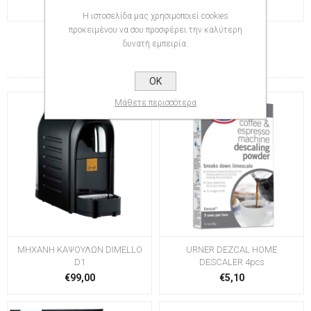
Η ιστοσελίδα μας χρησιμοποιεί cookies
προκειμένου να σου προσφέρει την καλύτερη
δυνατή εμπειρία.
ΣΧΕΤΙΚΆ ΠΡΟΪΌΝΤΑ
OK
Μάθετε περισσότερα
ΜΗΧΑΝΗ ΚΑΨΟΥΛΩΝ DIMELLO
URNER DEZCAL HOME
D1
DESCALER 4pcs
€99,00
€5,10