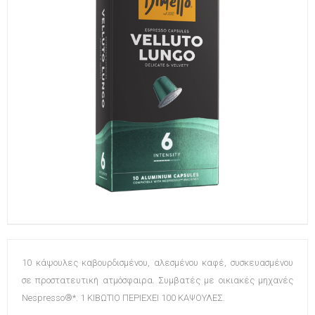
10 κάψουλες καβουρδισμένου, αλεσμένου καφέ, συσκευασμένου
σε προστατευτική ατμόσφαιρα. Συμβατές με οικιακές μηχανές
Nespresso®*. 1 ΚΙΒΩΤΙΟ ΠΕΡΙΕΧΕΙ 100 ΚΑΨΟΥΛΕΣ.