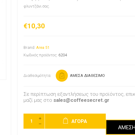
φλυντζάνι σας.
€10,30
Brand:
Area 51
Κωδικός προϊόντος:
6204
Διαθεσιμότητα:
ΑΜΕΣΑ ΔΙΑΘΕΣΙΜΟ
Σε περίπτωση εξαντλήσεως του προϊόντος, επι
μαζί μας στο
sales@coffeesecret.gr
ΑΓΟΡΑ
ΑΜΕΣΗ