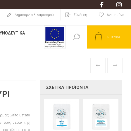
Δημιoυργία λογαριασμού
Σύνδεση
Αγαπημένα
ΥΝΟΔΕΥΤΙΚΆ
0
ITEM(S)
ΠΡΟΗΓΟΎΜΕΝ
ΕΠΌΜΕΝΟ
ΣΧΕΤΙΚΆ ΠΡΟΪΌΝΤΑ
ΥΡΙ
ρμας Salto Estate
ν τους μέσω της
ό αποτέλεσμα στο