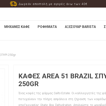
Δωρεάν αποστολή με αγορές άνω των 40€
ΜΗΧΑΝΈΣ ΚΑΦΈ
ΡΟΦΉΜΑΤΑ
ΑΞΕΣΟΥΆΡ ΒARISTA
Σ
ΠΥΡΙ 250gr
ΚΑΦΕΣ AREA 51 BRAZIL ΣΠ
250GR
Ένας καφές της φάρμας Salto Estate. Οι καλλιεργητές της φά
πετυχαίνουν την πλήρη ασφάλεια στη ξήρανση των καφέδω
επεξεργασίας Static Box Dehydration. Απολαύστε το μοναδικ