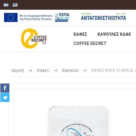
ΚΑΦΈΣ
KΆΨΟΥΛΕΣ ΚΑΦΈ
COFFEE SECRET
Αρχική
Καφές
Espresso
ΚΑΦΕΣ AREA 51 BRAZIL Σ