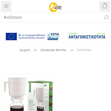
Δωρεάν αποστολή με αγορές άνω
των 40€
Αρχική
Αξεσουάρ Βarista
Cold Βrew